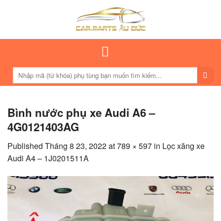
Skip
to
content
Tìm
kiếm:
Bình nước phụ xe Audi A6 –
4G0121403AG
Published
Tháng 8 23, 2022
at
789 × 597
in
Lọc xăng xe
Audi A4 – 1J0201511A