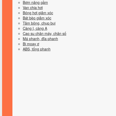
Bơm nâng gầm
Van chia hơi
Bóng hơi giảm xóc
Bát bèo giảm xóc
Tăm bông, chụp bụi
Càng I, càng A
Cao su chân máy, chân số
Má phanh, đĩa phanh
Bi moay ơ
ABS, tổng phanh