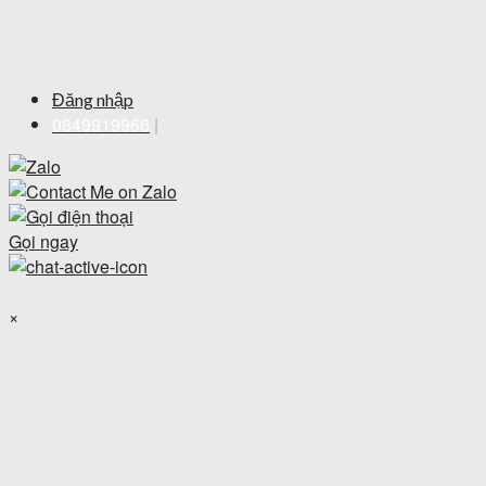
Đăng nhập
0849919966
|
Gọi ngay
×