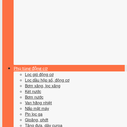
Phụ tùng động cơ
Lọc gió động cơ
Lọc dầu hộp số, động cơ
Bơm xăng, lọc xăng
Két nước
Bơm nước
Van hằng nhiệt
Nắp mặt máy
Pin lọc ga
Gioăng, phớt
Tăng đưa, dây curoa