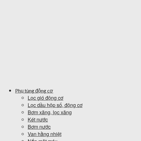
Phụ tùng động cơ
Lọc gió động cơ
Lọc dầu hộp số, động cơ
Bơm xăng, lọc xăng
Két nước
Bơm nước
Van hằng nhiệt