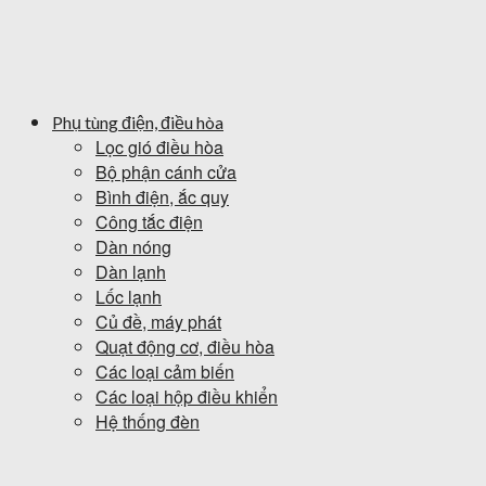
Phụ tùng điện, điều hòa
Lọc gió điều hòa
Bộ phận cánh cửa
Bình điện, ắc quy
Công tắc điện
Dàn nóng
Dàn lạnh
Lốc lạnh
Củ đề, máy phát
Quạt động cơ, điều hòa
Các loại cảm biến
Các loại hộp điều khiển
Hệ thống đèn