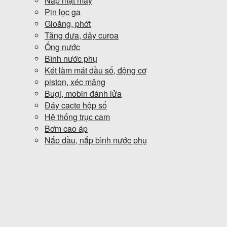
Nắp mặt máy
Pin lọc ga
Gioăng, phớt
Tăng đưa, dây curoa
Ống nước
Bình nước phụ
Két làm mát dầu số, động cơ
piston, xéc măng
Bugi, mobin đánh lửa
Đáy cacte hộp số
Hệ thống trục cam
Bơm cao áp
Nắp dầu, nắp bình nước phụ