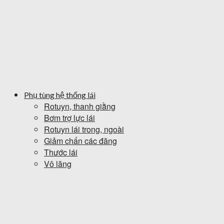
Phụ tùng hệ thống lái
Rotuyn, thanh giằng
Bơm trợ lực lái
Rotuyn lái trong, ngoài
Giảm chấn các đăng
Thước lái
Vô lăng