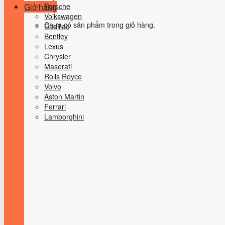
Giỏ hàng
Porsche
Volkswagen
Chưa có sản phẩm trong giỏ hàng.
Cadillac
Bentley
Lexus
Chrysler
Maserati
Rolls Royce
Volvo
Aston Martin
Ferrari
Lamborghini