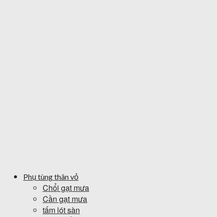
Phụ tùng thân vỏ
Chổi gạt mưa
Cần gạt mưa
tấm lót sàn