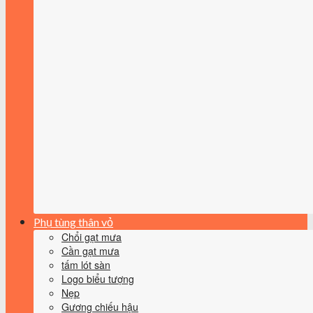
Phụ tùng thân vỏ
Chổi gạt mưa
Cần gạt mưa
tấm lót sàn
Logo biểu tượng
Nẹp
Gương chiếu hậu