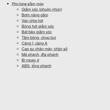
Phụ tùng gầm, máy
Giảm xóc (phuộc nhún)
Bơm nâng gầm
Van chia hơi
Bóng hơi giảm xóc
Bát bèo giảm xóc
Tăm bông, chụp bụi
Càng I, càng A
Cao su chân máy, chân số
Má phanh, đĩa phanh
Bi moay ơ
ABS, tổng phanh