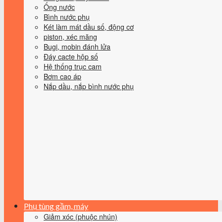
Ống nước
Bình nước phụ
Két làm mát dầu số, động cơ
piston, xéc măng
Bugi, mobin đánh lửa
Đáy cacte hộp số
Hệ thống trục cam
Bơm cao áp
Nắp dầu, nắp bình nước phụ
Phụ tùng gầm, máy
Giảm xóc (phuộc nhún)