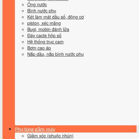
Ống nước
Bình nước phụ
Két làm mát dầu số, động cơ
piston, xéc măng
Bugi, mobin đánh lửa
Đáy cacte hộp số
Hệ thống trục cam
Bơm cao áp
Nắp dầu, nắp bình nước phụ
Phụ tùng gầm, máy
Giảm xóc (phuộc nhún)