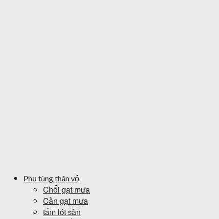
Phụ tùng thân vỏ
Chổi gạt mưa
Cần gạt mưa
tấm lót sàn