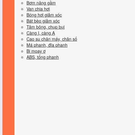
Bơm nâng gầm
Van chia hơi
Bóng hơi giảm xóc
Bát bèo giảm xóc
Tăm bông, chụp bụi
Càng I, càng A
Cao su chân máy, chân số
Má phanh, đĩa phanh
Bi moay ơ
ABS, tổng phanh