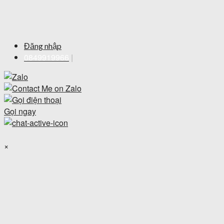
Đăng nhập
0849919966
|
Gọi ngay
×