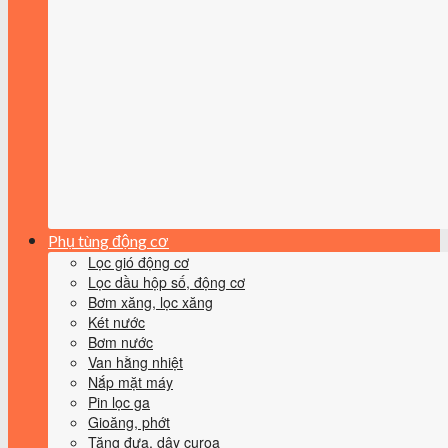
Phụ tùng động cơ
Lọc gió động cơ
Lọc dầu hộp số, động cơ
Bơm xăng, lọc xăng
Két nước
Bơm nước
Van hằng nhiệt
Nắp mặt máy
Pin lọc ga
Gioăng, phớt
Tăng đưa, dây curoa