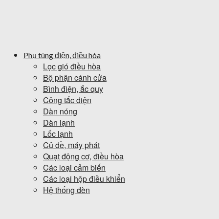
Phụ tùng điện, điều hòa
Lọc gió điều hòa
Bộ phận cánh cửa
Bình điện, ắc quy
Công tắc điện
Dàn nóng
Dàn lạnh
Lốc lạnh
Củ đề, máy phát
Quạt động cơ, điều hòa
Các loại cảm biến
Các loại hộp điều khiển
Hệ thống đèn