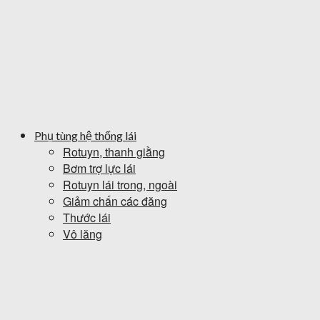
Phụ tùng hệ thống lái
Rotuyn, thanh giằng
Bơm trợ lực lái
Rotuyn lái trong, ngoài
Giảm chấn các đăng
Thước lái
Vô lăng