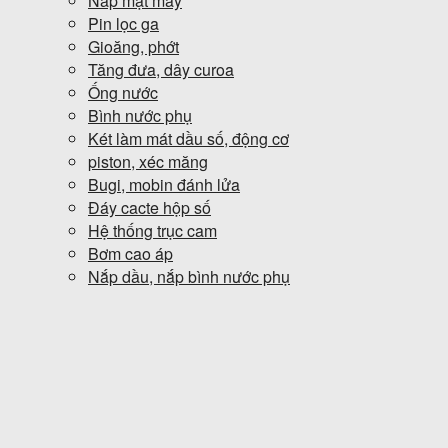
Nắp mặt máy
Pin lọc ga
Gioăng, phớt
Tăng đưa, dây curoa
Ống nước
Bình nước phụ
Két làm mát dầu số, động cơ
piston, xéc măng
Bugi, mobin đánh lửa
Đáy cacte hộp số
Hệ thống trục cam
Bơm cao áp
Nắp dầu, nắp bình nước phụ