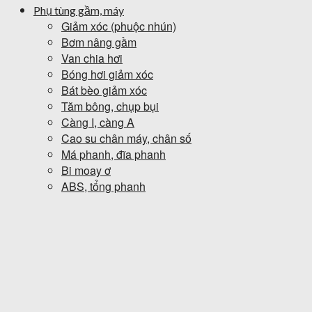
Phụ tùng gầm, máy
Giảm xóc (phuộc nhún)
Bơm nâng gầm
Van chia hơi
Bóng hơi giảm xóc
Bát bèo giảm xóc
Tăm bông, chụp bụi
Càng I, càng A
Cao su chân máy, chân số
Má phanh, đĩa phanh
Bi moay ơ
ABS, tổng phanh