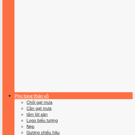
Phụ tùng thân vỏ
Chổi gạt mưa
Cần gạt mưa
tấm lót sàn
Logo biểu tượng
Nẹp
Gương chiếu hậu