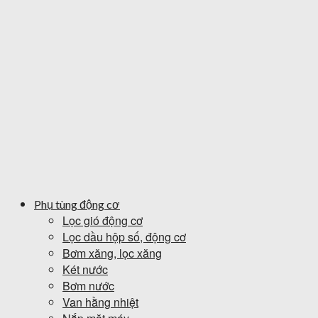
Phụ tùng động cơ
Lọc gió động cơ
Lọc dầu hộp số, động cơ
Bơm xăng, lọc xăng
Két nước
Bơm nước
Van hằng nhiệt