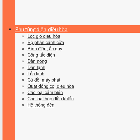
Phụ tùng điện, điều hòa
Lọc gió điều hòa
Bộ phận cánh cửa
Bình điện, ắc quy
Công tắc điện
Dàn nóng
Dàn lạnh
Lốc lạnh
Củ đề, máy phát
Quạt động cơ, điều hòa
Các loại cảm biến
Các loại hộp điều khiển
Hệ thống đèn