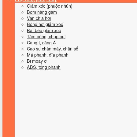
Giảm xóc (phuộc nhún)
Bơm nâng gầm
Van chia hơi
Bóng hơi giảm xóc
Bát bèo giảm xóc
Tăm bông, chụp bụi
Càng I, càng A
Cao su chân máy, chân số
Má phanh, đĩa phanh
Bi moay ơ
ABS, tổng phanh