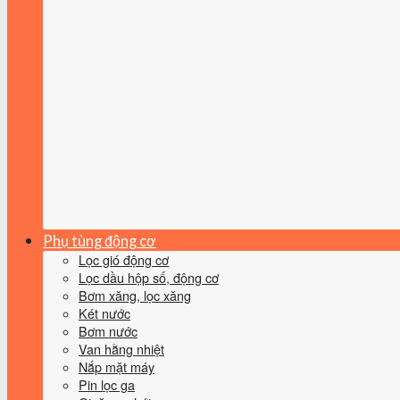
Phụ tùng động cơ
Lọc gió động cơ
Lọc dầu hộp số, động cơ
Bơm xăng, lọc xăng
Két nước
Bơm nước
Van hằng nhiệt
Nắp mặt máy
Pin lọc ga