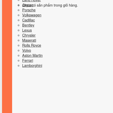
Jaguar
Chưa có sản phẩm trong giỏ hàng.
Porsche
Volkswagen
Cadillac
Bentley
Lexus
Chrysler
Maserati
Rolls Royce
Volvo
Aston Martin
Ferrari
Lamborghini