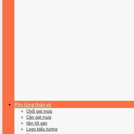
Phụ tùng thân vỏ
Chổi gạt mưa
Cần gạt mưa
tấm lót sàn
Logo biểu tượng