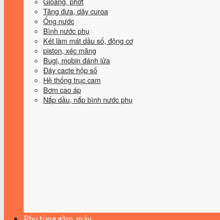
Gioăng, phớt
Tăng đưa, dây curoa
Ống nước
Bình nước phụ
Két làm mát dầu số, động cơ
piston, xéc măng
Bugi, mobin đánh lửa
Đáy cacte hộp số
Hệ thống trục cam
Bơm cao áp
Nắp dầu, nắp bình nước phụ
Phụ tùng gầm, máy