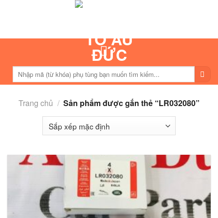
Skip
to
content
Tìm
kiếm:
Trang chủ
/
Sản phẩm được gắn thẻ “LR032080”