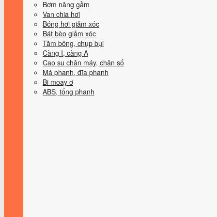
Bơm nâng gầm
Van chia hơi
Bóng hơi giảm xóc
Bát bèo giảm xóc
Tăm bông, chụp bụi
Càng I, càng A
Cao su chân máy, chân số
Má phanh, đĩa phanh
Bi moay ơ
ABS, tổng phanh