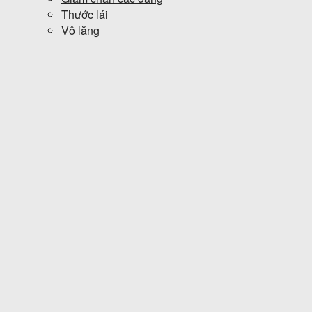
Thước lái
Vô lăng