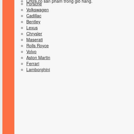
Chưa có sản phẩm trong giỏ hàng.
Porsche
Volkswagen
Cadillac
Bentley
Lexus
Chrysler
Maserati
Rolls Royce
Volvo
Aston Martin
Ferrari
Lamborghini