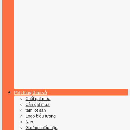
Phụ tùng thân vỏ
Chổi gạt mưa
Cần gạt mưa
tấm lót sàn
Logo biểu tượng
Nẹp
Gương chiếu hậu