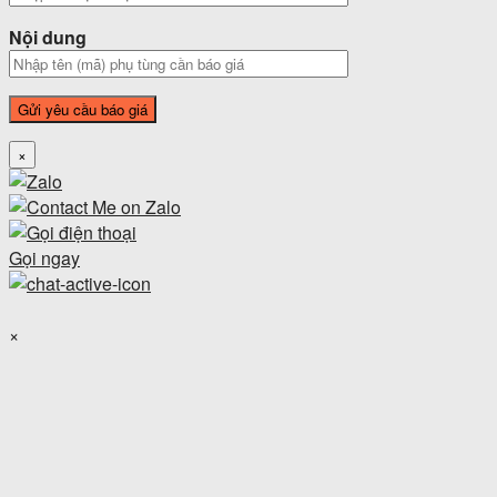
Nội dung
×
Gọi ngay
×