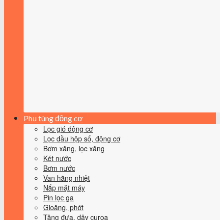
Phụ tùng động cơ
Lọc gió động cơ
Lọc dầu hộp số, động cơ
Bơm xăng, lọc xăng
Két nước
Bơm nước
Van hằng nhiệt
Nắp mặt máy
Pin lọc ga
Gioăng, phớt
Tăng đưa, dây curoa