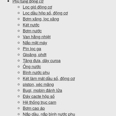
Phụ tùng động cơ
Lọc gió động cơ
Lọc dầu hộp số, động cơ
Bơm xăng, lọc xăng
Két nước
Bơm nước
Van hằng nhiệt
Nắp mặt máy
Pin lọc ga
Gioăng, phớt
Tăng đưa, dây curoa
Ống nước
Bình nước phụ
Két làm mát dầu số, động cơ
piston, xéc măng
Bugi, mobin đánh lửa
Đáy cacte hộp số
Hệ thống trục cam
Bơm cao áp
Nắp dầu, nắp bình nước phụ