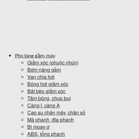
Phụ tùng gầm, máy
Giảm xóc (phuộc nhún)
Bơm nâng gầm
Van chia hơi
Bóng hơi giảm xóc
Bát bèo giảm xóc
Tăm bông, chụp bụi
Càng I, càng A
Cao su chân máy, chân số
Má phanh, đĩa phanh
Bi moay ơ
ABS, tổng phanh