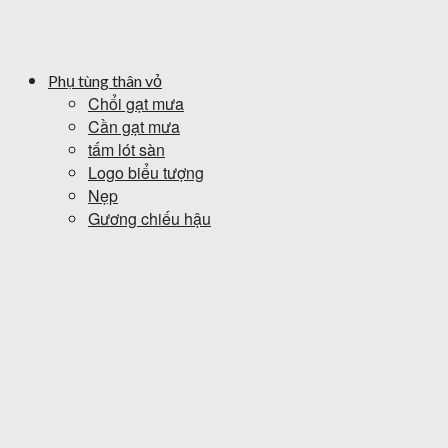
Phụ tùng thân vỏ
Chổi gạt mưa
Cần gạt mưa
tấm lót sàn
Logo biểu tượng
Nẹp
Gương chiếu hậu