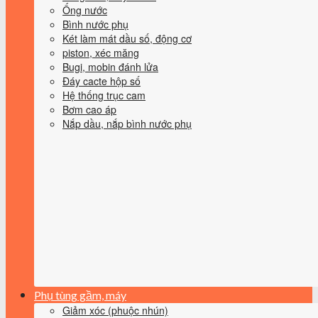
Ống nước
Bình nước phụ
Két làm mát dầu số, động cơ
piston, xéc măng
Bugi, mobin đánh lửa
Đáy cacte hộp số
Hệ thống trục cam
Bơm cao áp
Nắp dầu, nắp bình nước phụ
Phụ tùng gầm, máy
Giảm xóc (phuộc nhún)