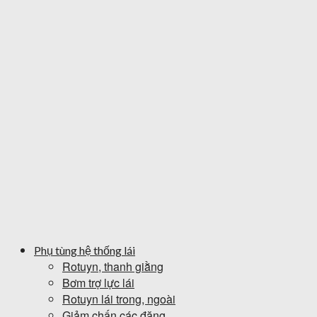
Phụ tùng hệ thống lái
Rotuyn, thanh giằng
Bơm trợ lực lái
Rotuyn lái trong, ngoài
Giảm chấn các đăng