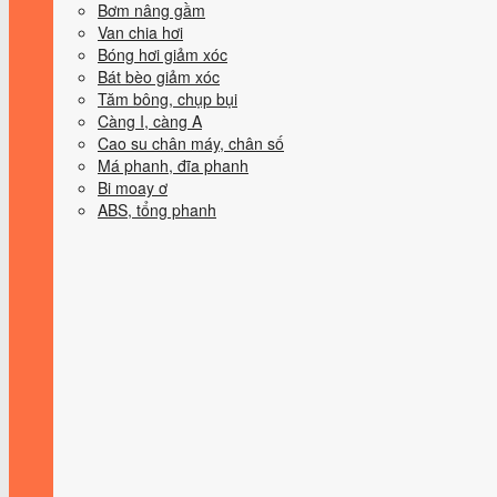
Bơm nâng gầm
Van chia hơi
Bóng hơi giảm xóc
Bát bèo giảm xóc
Tăm bông, chụp bụi
Càng I, càng A
Cao su chân máy, chân số
Má phanh, đĩa phanh
Bi moay ơ
ABS, tổng phanh