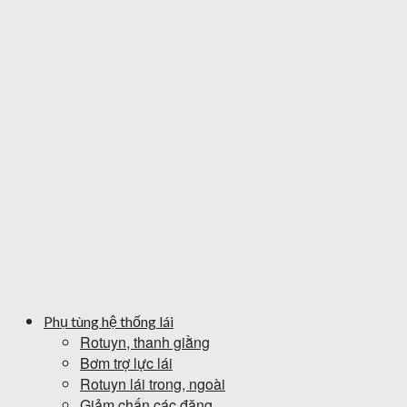
Phụ tùng hệ thống lái
Rotuyn, thanh giằng
Bơm trợ lực lái
Rotuyn lái trong, ngoài
Giảm chấn các đăng