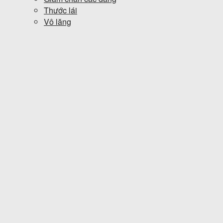
Thước lái
Vô lăng