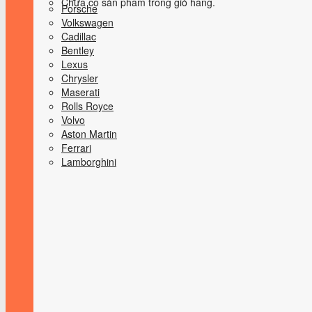
Chưa có sản phẩm trong giỏ hàng.
Porsche
Volkswagen
Cadillac
Bentley
Lexus
Chrysler
Maserati
Rolls Royce
Volvo
Aston Martin
Ferrari
Lamborghini