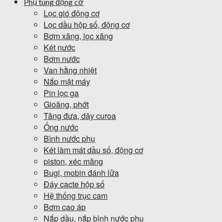
Phụ tùng động cơ
Lọc gió động cơ
Lọc dầu hộp số, động cơ
Bơm xăng, lọc xăng
Két nước
Bơm nước
Van hằng nhiệt
Nắp mặt máy
Pin lọc ga
Gioăng, phớt
Tăng đưa, dây curoa
Ống nước
Bình nước phụ
Két làm mát dầu số, động cơ
piston, xéc măng
Bugi, mobin đánh lửa
Đáy cacte hộp số
Hệ thống trục cam
Bơm cao áp
Nắp dầu, nắp bình nước phụ