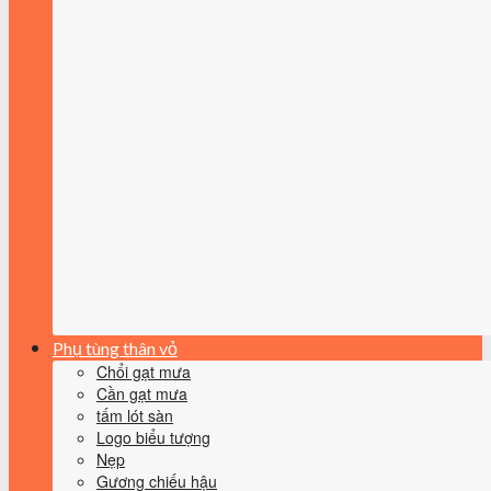
Phụ tùng thân vỏ
Chổi gạt mưa
Cần gạt mưa
tấm lót sàn
Logo biểu tượng
Nẹp
Gương chiếu hậu