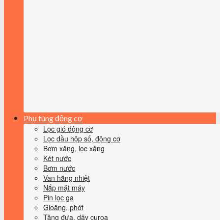
Phụ tùng động cơ
Lọc gió động cơ
Lọc dầu hộp số, động cơ
Bơm xăng, lọc xăng
Két nước
Bơm nước
Van hằng nhiệt
Nắp mặt máy
Pin lọc ga
Gioăng, phớt
Tăng đưa, dây curoa