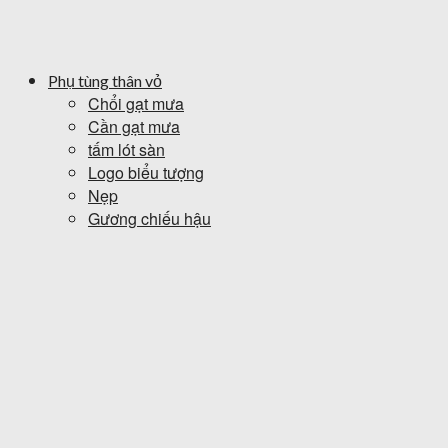
Phụ tùng thân vỏ
Chổi gạt mưa
Cần gạt mưa
tấm lót sàn
Logo biểu tượng
Nẹp
Gương chiếu hậu