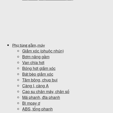
Phụ tùng gầm, máy
Giảm xóc (phuộc nhún)
Bơm nâng gầm
Van chia hơi
Bóng hơi giảm xóc
Bát bèo giảm xóc
Tăm bông, chụp bụi
Càng I, càng A
Cao su chân máy, chân số
Má phanh, đĩa phanh
Bi moay ơ
ABS, tổng phanh