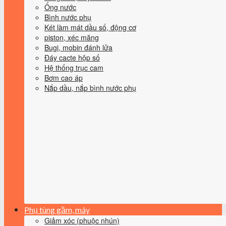
Ống nước
Bình nước phụ
Két làm mát dầu số, động cơ
piston, xéc măng
Bugi, mobin đánh lửa
Đáy cacte hộp số
Hệ thống trục cam
Bơm cao áp
Nắp dầu, nắp bình nước phụ
Phụ tùng gầm, máy
Giảm xóc (phuộc nhún)