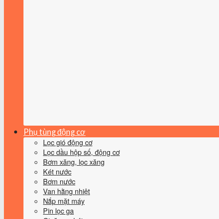
Phụ tùng động cơ
Lọc gió động cơ
Lọc dầu hộp số, động cơ
Bơm xăng, lọc xăng
Két nước
Bơm nước
Van hằng nhiệt
Nắp mặt máy
Pin lọc ga