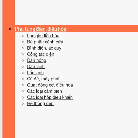
Phụ tùng điện, điều hòa
Lọc gió điều hòa
Bộ phận cánh cửa
Bình điện, ắc quy
Công tắc điện
Dàn nóng
Dàn lạnh
Lốc lạnh
Củ đề, máy phát
Quạt động cơ, điều hòa
Các loại cảm biến
Các loại hộp điều khiển
Hệ thống đèn