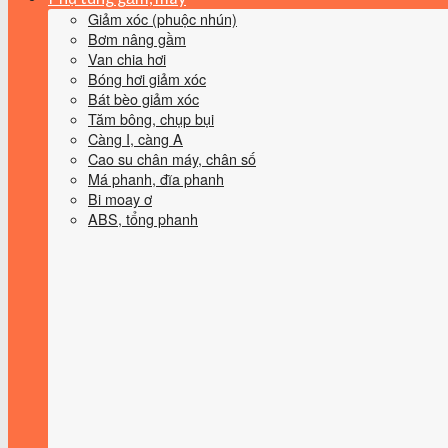
Giảm xóc (phuộc nhún)
Bơm nâng gầm
Van chia hơi
Bóng hơi giảm xóc
Bát bèo giảm xóc
Tăm bông, chụp bụi
Càng I, càng A
Cao su chân máy, chân số
Má phanh, đĩa phanh
Bi moay ơ
ABS, tổng phanh