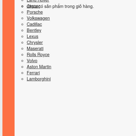
Jaguar
Chưa có sản phẩm trong giỏ hàng.
Porsche
Volkswagen
Cadillac
Bentley
Lexus
Chrysler
Maserati
Rolls Royce
Volvo
Aston Martin
Ferrari
Lamborghini