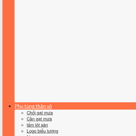
Phụ tùng thân vỏ
Chổi gạt mưa
Cần gạt mưa
tấm lót sàn
Logo biểu tượng