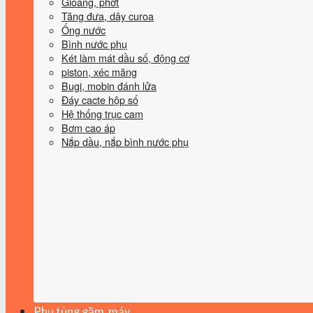
Gioăng, phớt
Tăng đưa, dây curoa
Ống nước
Bình nước phụ
Két làm mát dầu số, động cơ
piston, xéc măng
Bugi, mobin đánh lửa
Đáy cacte hộp số
Hệ thống trục cam
Bơm cao áp
Nắp dầu, nắp bình nước phụ
Phụ tùng gầm, máy