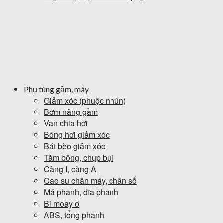
Phụ tùng gầm, máy
Giảm xóc (phuộc nhún)
Bơm nâng gầm
Van chia hơi
Bóng hơi giảm xóc
Bát bèo giảm xóc
Tăm bông, chụp bụi
Càng I, càng A
Cao su chân máy, chân số
Má phanh, đĩa phanh
Bi moay ơ
ABS, tổng phanh