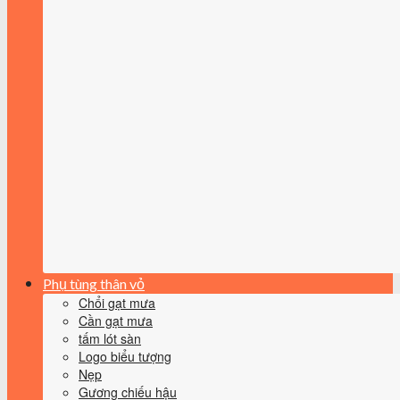
Phụ tùng thân vỏ
Chổi gạt mưa
Cần gạt mưa
tấm lót sàn
Logo biểu tượng
Nẹp
Gương chiếu hậu