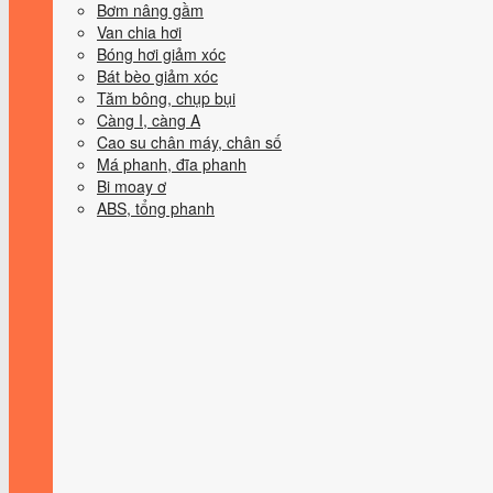
Bơm nâng gầm
Van chia hơi
Bóng hơi giảm xóc
Bát bèo giảm xóc
Tăm bông, chụp bụi
Càng I, càng A
Cao su chân máy, chân số
Má phanh, đĩa phanh
Bi moay ơ
ABS, tổng phanh