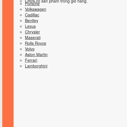
Chưa có sản phẩm trong giỏ hàng.
Porsche
Volkswagen
Cadillac
Bentley
Lexus
Chrysler
Maserati
Rolls Royce
Volvo
Aston Martin
Ferrari
Lamborghini