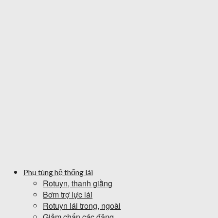
Phụ tùng hệ thống lái
Rotuyn, thanh giằng
Bơm trợ lực lái
Rotuyn lái trong, ngoài
Giảm chấn các đăng