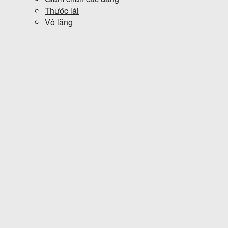
Thước lái
Vô lăng