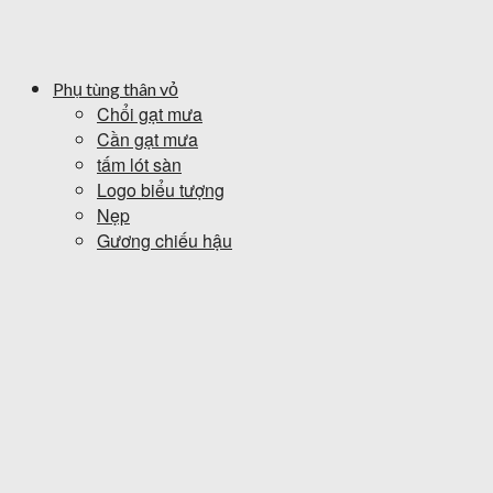
Phụ tùng thân vỏ
Chổi gạt mưa
Cần gạt mưa
tấm lót sàn
Logo biểu tượng
Nẹp
Gương chiếu hậu