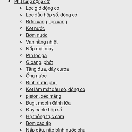
Phụ tùng động cơ
Lọc gió động cơ
Lọc dầu hộp số, động cơ
Bơm xăng, lọc xăng
Két nước
Bơm nước
Van hằng nhiệt
Nắp mặt máy
Pin lọc ga
Gioăng, phớt
Tăng đưa, dây curoa
Ống nước
Bình nước phụ
Két làm mát dầu số, động cơ
piston, xéc măng
Bugi, mobin đánh lửa
Đáy cacte hộp số
Hệ thống trục cam
Bơm cao áp
Nắp dầu, nắp bình nước phụ