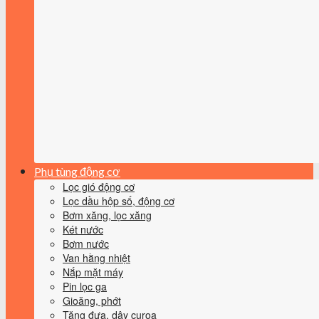
Phụ tùng động cơ
Lọc gió động cơ
Lọc dầu hộp số, động cơ
Bơm xăng, lọc xăng
Két nước
Bơm nước
Van hằng nhiệt
Nắp mặt máy
Pin lọc ga
Gioăng, phớt
Tăng đưa, dây curoa