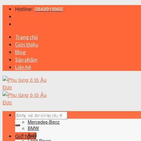
Skip
Hotline:
0849919966
|
to
content
Trang chủ
Giới thiệu
Blog
Sản phẩm
Liên hệ
Tìm
Phụ tùng theo hãng xe
kiếm:
Mercedes-Benz
BMW
Audi
Giỏ hàng
Land Rover