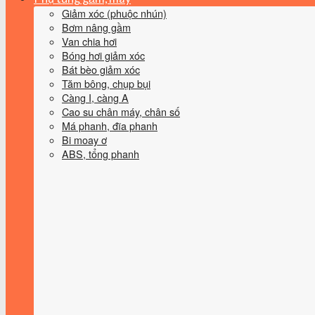
Giảm xóc (phuộc nhún)
Bơm nâng gầm
Van chia hơi
Bóng hơi giảm xóc
Bát bèo giảm xóc
Tăm bông, chụp bụi
Càng I, càng A
Cao su chân máy, chân số
Má phanh, đĩa phanh
Bi moay ơ
ABS, tổng phanh