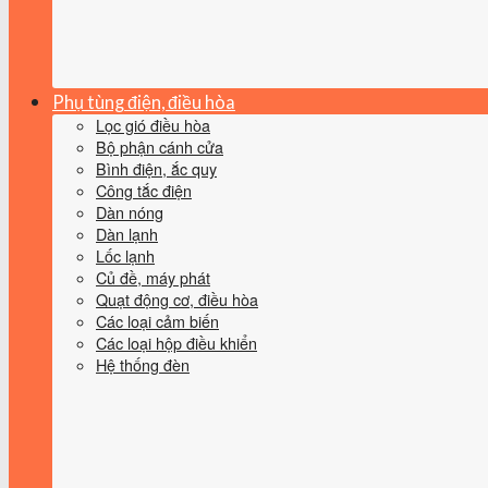
Phụ tùng điện, điều hòa
Lọc gió điều hòa
Bộ phận cánh cửa
Bình điện, ắc quy
Công tắc điện
Dàn nóng
Dàn lạnh
Lốc lạnh
Củ đề, máy phát
Quạt động cơ, điều hòa
Các loại cảm biến
Các loại hộp điều khiển
Hệ thống đèn