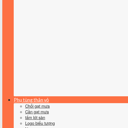
Phụ tùng thân vỏ
Chổi gạt mưa
Cần gạt mưa
tấm lót sàn
Logo biểu tượng