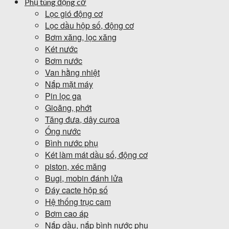
Phụ tùng động cơ
Lọc gió động cơ
Lọc dầu hộp số, động cơ
Bơm xăng, lọc xăng
Két nước
Bơm nước
Van hằng nhiệt
Nắp mặt máy
Pin lọc ga
Gioăng, phớt
Tăng đưa, dây curoa
Ống nước
Bình nước phụ
Két làm mát dầu số, động cơ
piston, xéc măng
Bugi, mobin đánh lửa
Đáy cacte hộp số
Hệ thống trục cam
Bơm cao áp
Nắp dầu, nắp bình nước phụ