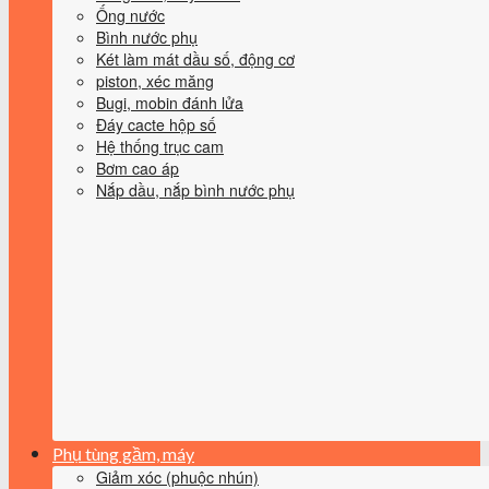
Ống nước
Bình nước phụ
Két làm mát dầu số, động cơ
piston, xéc măng
Bugi, mobin đánh lửa
Đáy cacte hộp số
Hệ thống trục cam
Bơm cao áp
Nắp dầu, nắp bình nước phụ
Phụ tùng gầm, máy
Giảm xóc (phuộc nhún)