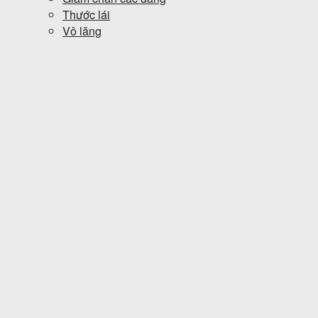
Thước lái
Vô lăng