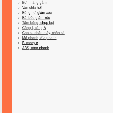
Bơm nâng gầm
Van chia hơi
Bóng hơi giảm xóc
Bát bèo giảm xóc
Tăm bông, chụp bụi
Càng I, càng A
Cao su chân máy, chân số
Má phanh, đĩa phanh
Bi moay ơ
ABS, tổng phanh