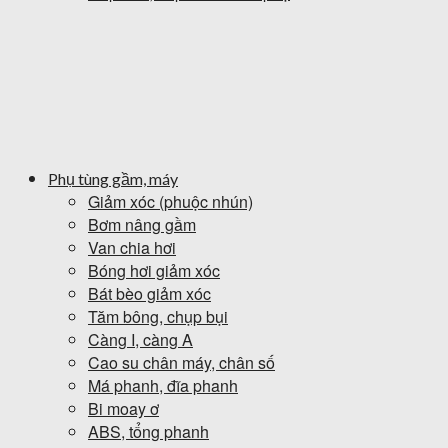
Phụ tùng gầm, máy
Giảm xóc (phuộc nhún)
Bơm nâng gầm
Van chia hơi
Bóng hơi giảm xóc
Bát bèo giảm xóc
Tăm bông, chụp bụi
Càng I, càng A
Cao su chân máy, chân số
Má phanh, đĩa phanh
Bi moay ơ
ABS, tổng phanh