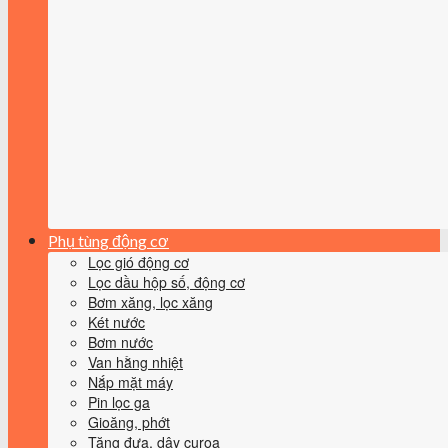
Phụ tùng động cơ
Lọc gió động cơ
Lọc dầu hộp số, động cơ
Bơm xăng, lọc xăng
Két nước
Bơm nước
Van hằng nhiệt
Nắp mặt máy
Pin lọc ga
Gioăng, phớt
Tăng đưa, dây curoa