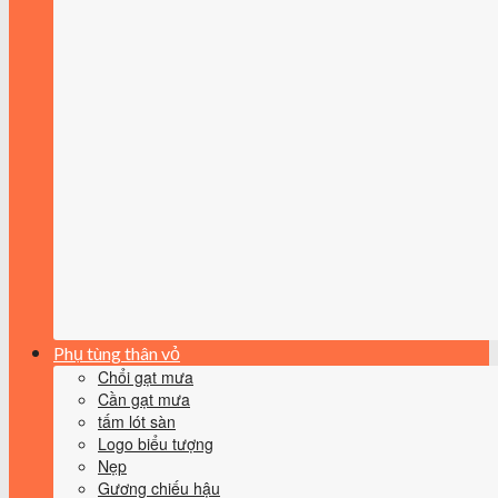
Phụ tùng thân vỏ
Chổi gạt mưa
Cần gạt mưa
tấm lót sàn
Logo biểu tượng
Nẹp
Gương chiếu hậu