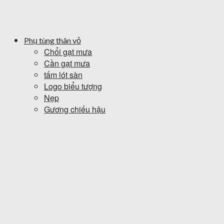
Phụ tùng thân vỏ
Chổi gạt mưa
Cần gạt mưa
tấm lót sàn
Logo biểu tượng
Nẹp
Gương chiếu hậu