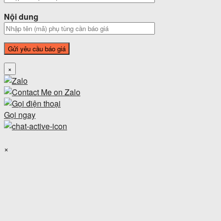
Nội dung
×
Gọi ngay
×