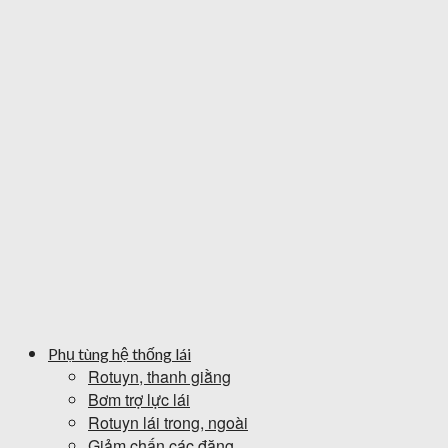
Phụ tùng hệ thống lái
Rotuyn, thanh giằng
Bơm trợ lực lái
Rotuyn lái trong, ngoài
Giảm chấn các đăng