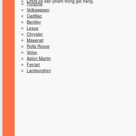
Chưa có sản phẩm trong giỏ hàng.
Porsche
Volkswagen
Cadillac
Bentley
Lexus
Chrysler
Maserati
Rolls Royce
Volvo
Aston Martin
Ferrari
Lamborghini