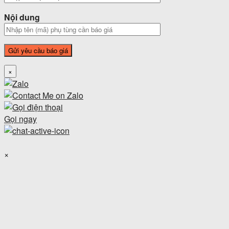
Nội dung
×
Gọi ngay
×