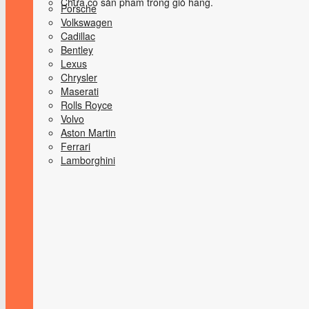
Chưa có sản phẩm trong giỏ hàng.
Porsche
Volkswagen
Cadillac
Bentley
Lexus
Chrysler
Maserati
Rolls Royce
Volvo
Aston Martin
Ferrari
Lamborghini