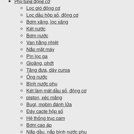
Phụ tùng động cơ
Lọc gió động cơ
Lọc dầu hộp số, động cơ
Bơm xăng, lọc xăng
Két nước
Bơm nước
Van hằng nhiệt
Nắp mặt máy
Pin lọc ga
Gioăng, phớt
Tăng đưa, dây curoa
Ống nước
Bình nước phụ
Két làm mát dầu số, động cơ
piston, xéc măng
Bugi, mobin đánh lửa
Đáy cacte hộp số
Hệ thống trục cam
Bơm cao áp
Nắp dầu, nắp bình nước phụ