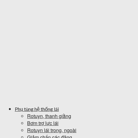
Phụ tùng hệ thống lái
Rotuyn, thanh giằng
Bơm trợ lực lái
Rotuyn lái trong, ngoài
Giảm chấn các đăng