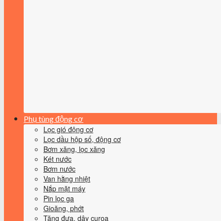
Phụ tùng động cơ
Lọc gió động cơ
Lọc dầu hộp số, động cơ
Bơm xăng, lọc xăng
Két nước
Bơm nước
Van hằng nhiệt
Nắp mặt máy
Pin lọc ga
Gioăng, phớt
Tăng đưa, dây curoa