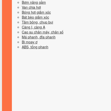
Bơm nâng gầm
Van chia hơi
Bóng hơi giảm xóc
Bát bèo giảm xóc
Tăm bông, chụp bụi
Càng I, càng A
Cao su chân máy, chân số
Má phanh, đĩa phanh
Bi moay ơ
ABS, tổng phanh