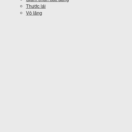
Thước lái
Vô lăng