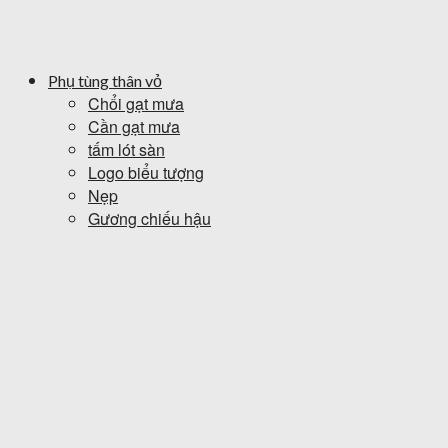
Phụ tùng thân vỏ
Chổi gạt mưa
Cần gạt mưa
tấm lót sàn
Logo biểu tượng
Nẹp
Gương chiếu hậu