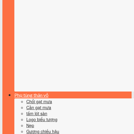
Phụ tùng thân vỏ
Chổi gạt mưa
Cần gạt mưa
tấm lót sàn
Logo biểu tượng
Nẹp
Gương chiếu hậu