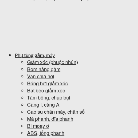
Phụ tùng gầm, máy
Giảm xóc (phuộc nhún)
Bơm nâng gầm
Van chia hơi
Bóng hơi giảm xóc
Bát bèo giảm xóc
Tăm bông, chụp bụi
Càng I, càng A
Cao su chân máy, chân số
Má phanh, đĩa phanh
Bi moay ơ
ABS, tổng phanh