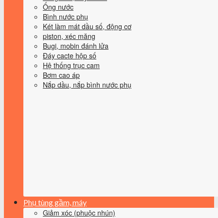
Ống nước
Bình nước phụ
Két làm mát dầu số, động cơ
piston, xéc măng
Bugi, mobin đánh lửa
Đáy cacte hộp số
Hệ thống trục cam
Bơm cao áp
Nắp dầu, nắp bình nước phụ
Phụ tùng gầm, máy
Giảm xóc (phuộc nhún)