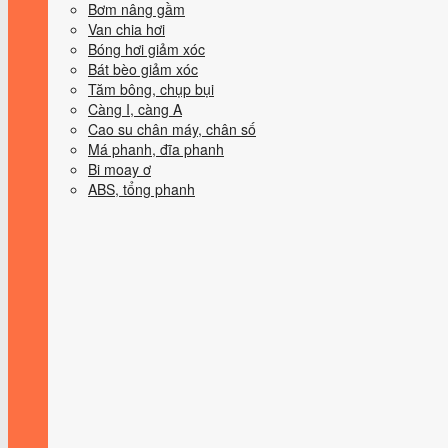
Bơm nâng gầm
Van chia hơi
Bóng hơi giảm xóc
Bát bèo giảm xóc
Tăm bông, chụp bụi
Càng I, càng A
Cao su chân máy, chân số
Má phanh, đĩa phanh
Bi moay ơ
ABS, tổng phanh