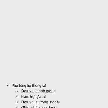
Phụ tùng hệ thống lái
Rotuyn, thanh giằng
Bơm trợ lực lái
Rotuyn lái trong, ngoài
Giảm chấn các đăng