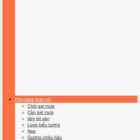
Phụ tùng thân vỏ
Chổi gạt mưa
Cần gạt mưa
tấm lót sàn
Logo biểu tượng
Nẹp
Gương chiếu hậu