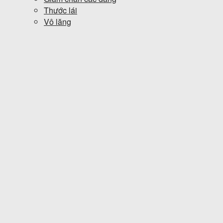
Thước lái
Vô lăng