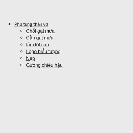
Phụ tùng thân vỏ
Chổi gạt mưa
Cần gạt mưa
tấm lót sàn
Logo biểu tượng
Nẹp
Gương chiếu hậu