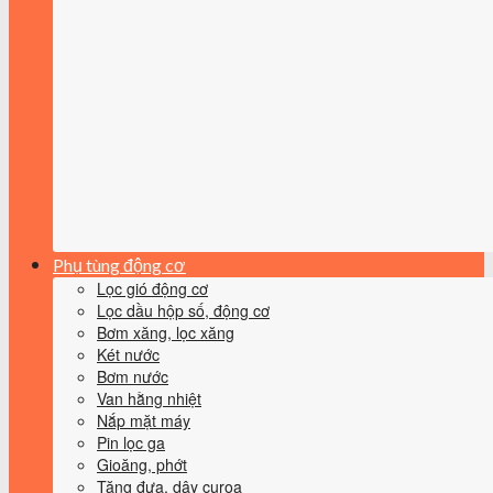
Phụ tùng động cơ
Lọc gió động cơ
Lọc dầu hộp số, động cơ
Bơm xăng, lọc xăng
Két nước
Bơm nước
Van hằng nhiệt
Nắp mặt máy
Pin lọc ga
Gioăng, phớt
Tăng đưa, dây curoa