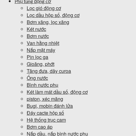
Phụ tùng động cơ
Lọc gió động cơ
Lọc dầu hộp số, động cơ
Bơm xăng, lọc xăng
Két nước
Bơm nước
Van hằng nhiệt
Nắp mặt máy
Pin lọc ga
Gioăng, phớt
Tăng đưa, dây curoa
Ống nước
Bình nước phụ
Két làm mát dầu số, động cơ
piston, xéc măng
Bugi, mobin đánh lửa
Đáy cacte hộp số
Hệ thống trục cam
Bơm cao áp
Nắp dầu, nắp bình nước phụ