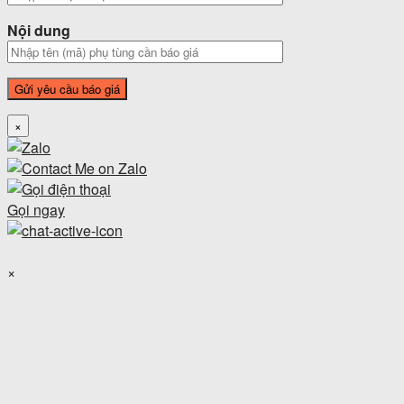
Nội dung
×
Gọi ngay
×