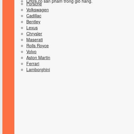
Chưa có sản phẩm trong giỏ hàng.
Porsche
Volkswagen
Cadillac
Bentley
Lexus
Chrysler
Maserati
Rolls Royce
Volvo
Aston Martin
Ferrari
Lamborghini