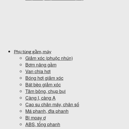
Phụ tùng gầm, máy
Giảm xóc (phuộc nhún)
Bơm nâng gầm
Van chia hơi
Bóng hơi giảm xóc
Bát bèo giảm xóc
Tăm bông, chụp bụi
Càng I, càng A
Cao su chân máy, chân số
Má phanh, đĩa phanh
Bi moay ơ
ABS, tổng phanh