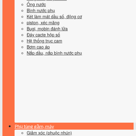
Ống nước
Bình nước phụ
Két làm mát dầu số, động cơ
piston, xéc măng
Bugi, mobin đánh lửa
Đáy cacte hộp số
Hệ thống trục cam
Bơm cao áp
Nắp dầu, nắp bình nước phụ
Phụ tùng gầm, máy
Giảm xóc (phuộc nhún)