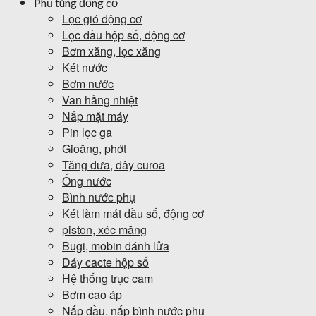
Phụ tùng động cơ
Lọc gió động cơ
Lọc dầu hộp số, động cơ
Bơm xăng, lọc xăng
Két nước
Bơm nước
Van hằng nhiệt
Nắp mặt máy
Pin lọc ga
Gioăng, phớt
Tăng đưa, dây curoa
Ống nước
Bình nước phụ
Két làm mát dầu số, động cơ
piston, xéc măng
Bugi, mobin đánh lửa
Đáy cacte hộp số
Hệ thống trục cam
Bơm cao áp
Nắp dầu, nắp bình nước phụ