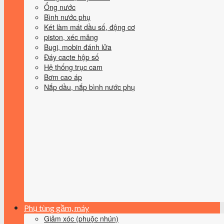
Ống nước
Bình nước phụ
Két làm mát dầu số, động cơ
piston, xéc măng
Bugi, mobin đánh lửa
Đáy cacte hộp số
Hệ thống trục cam
Bơm cao áp
Nắp dầu, nắp bình nước phụ
Phụ tùng gầm, máy
Giảm xóc (phuộc nhún)