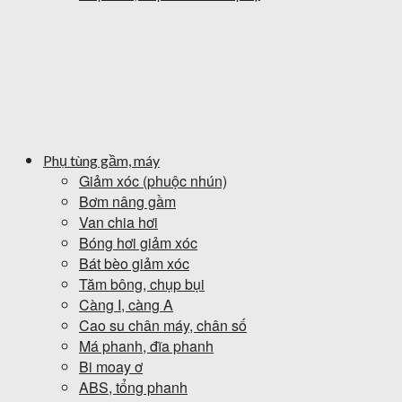
Phụ tùng gầm, máy
Giảm xóc (phuộc nhún)
Bơm nâng gầm
Van chia hơi
Bóng hơi giảm xóc
Bát bèo giảm xóc
Tăm bông, chụp bụi
Càng I, càng A
Cao su chân máy, chân số
Má phanh, đĩa phanh
Bi moay ơ
ABS, tổng phanh