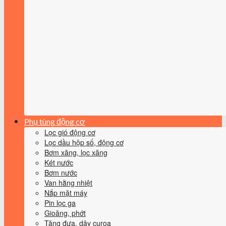
Phụ tùng động cơ
Lọc gió động cơ
Lọc dầu hộp số, động cơ
Bơm xăng, lọc xăng
Két nước
Bơm nước
Van hằng nhiệt
Nắp mặt máy
Pin lọc ga
Gioăng, phớt
Tăng đưa, dây curoa