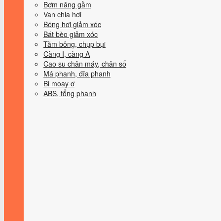
Bơm nâng gầm
Van chia hơi
Bóng hơi giảm xóc
Bát bèo giảm xóc
Tăm bông, chụp bụi
Càng I, càng A
Cao su chân máy, chân số
Má phanh, đĩa phanh
Bi moay ơ
ABS, tổng phanh