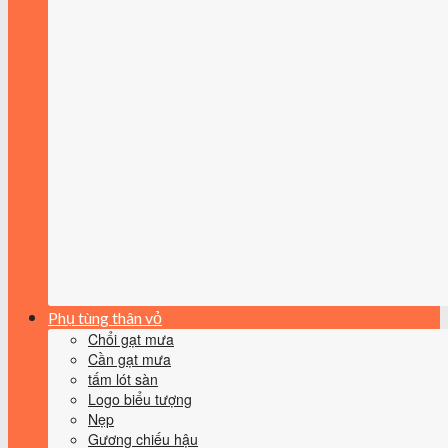
Phụ tùng thân vỏ
Chổi gạt mưa
Cần gạt mưa
tấm lót sàn
Logo biểu tượng
Nẹp
Gương chiếu hậu