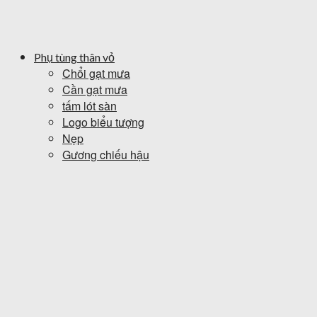
Phụ tùng thân vỏ
Chổi gạt mưa
Cần gạt mưa
tấm lót sàn
Logo biểu tượng
Nẹp
Gương chiếu hậu