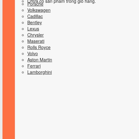
Chưa có sản phẩm trong giỏ hàng.
Porsche
Volkswagen
Cadillac
Bentley
Lexus
Chrysler
Maserati
Rolls Royce
Volvo
Aston Martin
Ferrari
Lamborghini