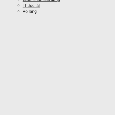
Thước lái
Vô lăng