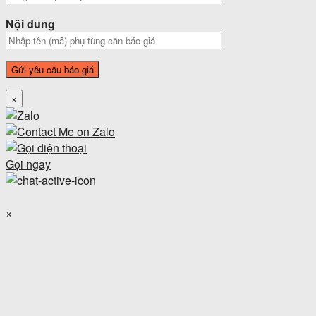
Nội dung
×
Gọi ngay
×